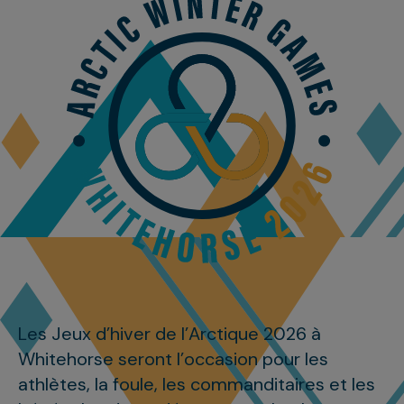
Les Jeux d’hiver de l’Arctique 2026 à
Whitehorse seront l’occasion pour les
athlètes, la foule, les commanditaires et les